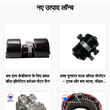
नए उत्पाद लॉन्च
बस एयर कंडीशनर के लिए डबल
उच्च गुणवत्ता वाला ऑयल सेपरेटर
व्हील इवैपोरेटर ब्लोअर मोटर फैन
– ट्रक और बस घटक, मॉडल
नंबर: 65-60059-01, कैरियर
ट्रांसीकोल्ड एक्सारियोस
300/350/ विएंटो 300