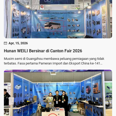
Apr, 15, 2026
Hunan WEILI Bersinar di Canton Fair 2026
Musim semi di Guangzhou membawa peluang perniagaan yang tidak
terbatas. Fasa pertama Pameran Import dan Eksport China ke-141
(Canton Fair) sedang berlangsung sepenuhnya dari 15 hingga 19 April
2026. Sebagai pembekal utama kipas HVAC kenderaan komersial dan
penyelesaian pengurusan haba, Hunan WEILI Auto Parts Co., Ltd. (WEILI)
mempamerkan pelbagai produk berkualiti tinggi di Gerai 11.3H39. Gerai
kami telah menarik ramai pembeli profesional tempatan dan
antarabangsa untuk perbincangan mendalam.