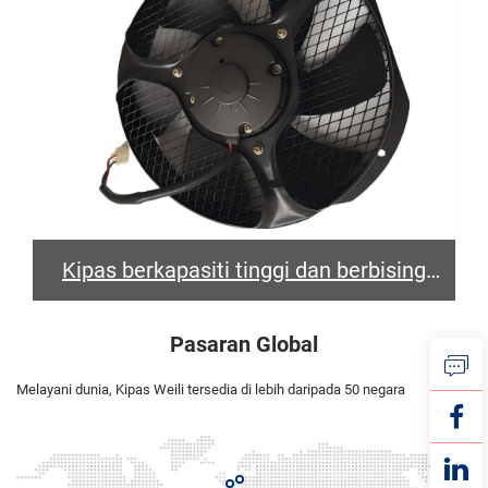
Kipas berkapasiti tinggi dan berbising
rendah mengoptimumkan kualiti udara di
Pasaran Global
gerabak penumpang
Melayani dunia, Kipas Weili tersedia di lebih daripada 50 negara