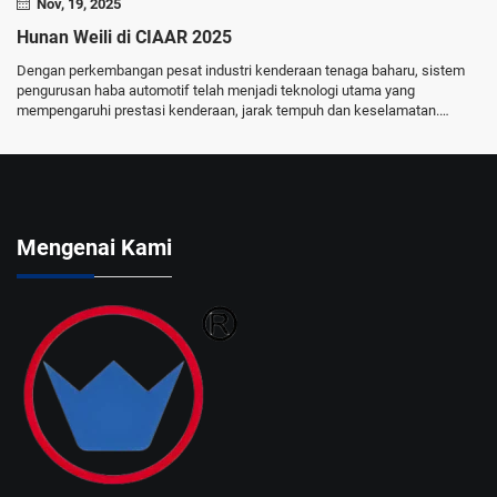
Nov, 19, 2025
Hunan Weili di CIAAR 2025
Dengan perkembangan pesat industri kenderaan tenaga baharu, sistem
pengurusan haba automotif telah menjadi teknologi utama yang
mempengaruhi prestasi kenderaan, jarak tempuh dan keselamatan.
CIAAR 2025 dicipta secara khusus untuk tujuan ini. Ia akan membawa
kepada...
Mengenai Kami