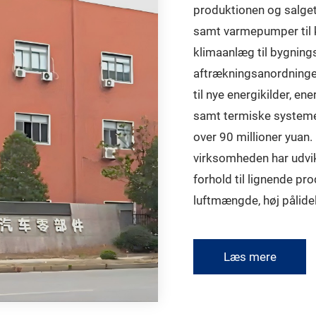
produktionen og salget 
samt varmepumper til 
klimaanlæg til bygnings
aftrækningsanordninger
til nye energikilder, en
samt termiske systemer
over 90 millioner yuan.
virksomheden har udvik
forhold til lignende prod
luftmængde, høj pålidel
Læs mere