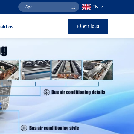
EN
Få et tilbud
akt os