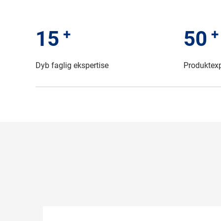
+
+
15
50
Dyb faglig ekspertise
Produktex