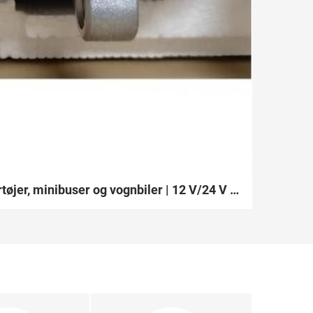
Fabriksmæssigt genproduceret Valeo TM16 AC-kompressor – optimeret kerne til lette erhvervsførtøjer, minibuser og vognbiler | 12 V/24 V R134a