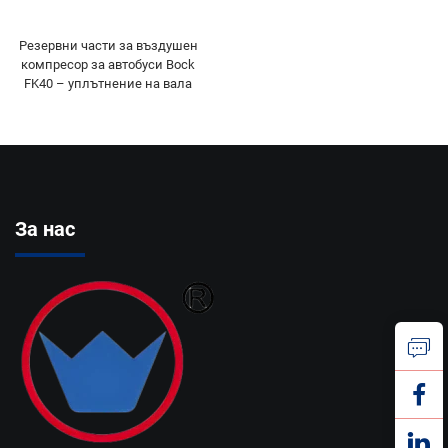
Резервни части за въздушен
компресор за автобуси Bock
FK40 – уплътнение на вала
За нас