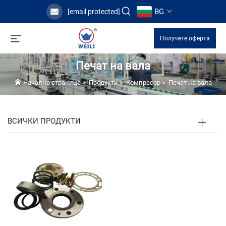
BG
[email protected]
Получете оферта
Печат на вала
Начална страница
>
Продукти
>
Компресор
>
Печат на вала
ВСИЧКИ ПРОДУКТИ