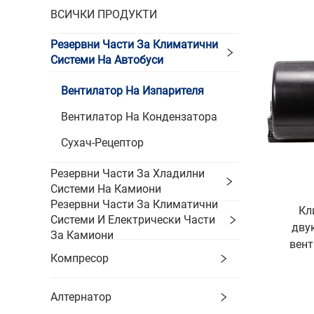
ВСИЧКИ ПРОДУКТИ
Резервни Части За Климатични
Системи На Автобуси
Вентилатор На Изпарителя
Вентилатор На Кондензатора
Сухач-Рецептор
Резервни Части За Хладилни
Системи На Камиони
Резервни Части За Климатични
Кл
Системи И Електрически Части
дву
За Камиони
вент
Компресор
Алтернатор