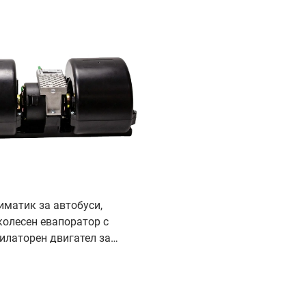
иматик за автобуси,
колесен евапоратор с
илаторен двигател за
автобуси