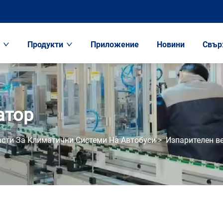
с
Продукти
Приложение
Новини
Свър
атор
асти За Климатични Системи На Автобуси
>
Изпарителен в