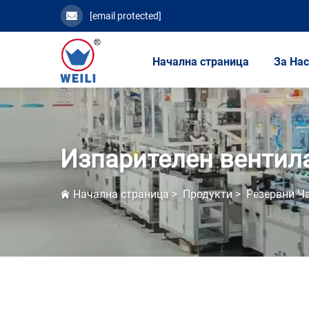
[email protected]
Начална страница
За На
Изпарителен вентил
Начална страница
>
Продукти
>
Резервни Ч