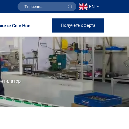
EN
Получете оферта
жете Се с Нас
ентилатор