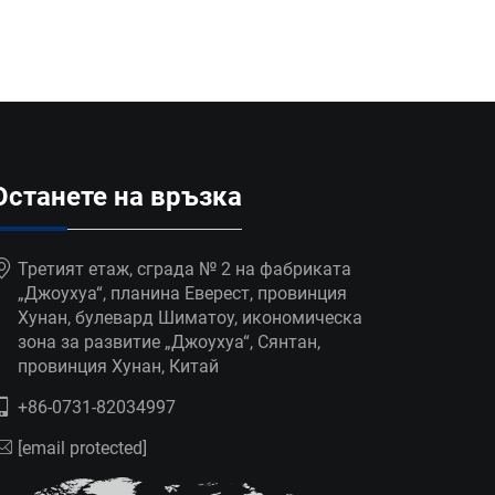
Останете на връзка
Третият етаж, сграда № 2 на фабриката
„Джоухуа“, планина Еверест, провинция
Хунан, булевард Шиматоу, икономическа
зона за развитие „Джоухуа“, Сянтан,
провинция Хунан, Китай
+86-0731-82034997
[email protected]