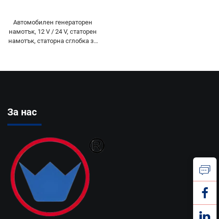
Автомобилен генераторен
намотък, 12 V / 24 V, статорен
намотък, статорна сглобка за
климатична система на
автобуси, модел AVI144
За нас