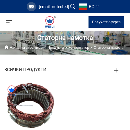
BG
[email protected]
Получете оферта
Статорна намотка
Начална страница
>
Продукти
>
Алтернатор
>
Статорна намотка
ВСИЧКИ ПРОДУКТИ