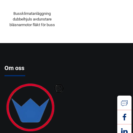
Bussklimatanläggning
dubbelhjuls avdunstare
bläsnarmotor fläkt för buss
Om oss