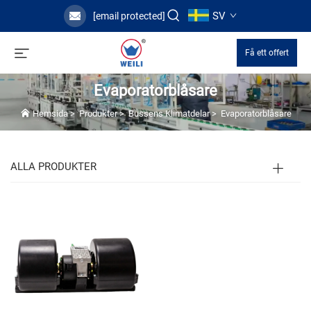
SV
[email protected]
Få ett offert
Evaporatorblåsare
Hemsida
>
Produkter
>
Bussens Klimatdelar
>
Evaporatorblåsare
ALLA PRODUKTER