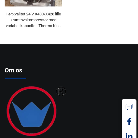
Højtkvalitet 24 V X430/X426 lille
krumtovskompressor med
variabel kapacitet, Thermo King
busbærer, Transicold-delen
Om os