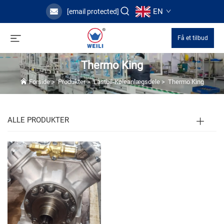
EN
[email protected]
Få et tilbud
Thermo King
Forside
>
Produkter
>
Lastbil-Køleanlægsdele
>
Thermo King
ALLE PRODUKTER