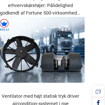
erhvervskøretøjer: Pålidelighed
godkendt af Fortune 500-virksomheder
til globale flåder
Ventilator med højt statisk tryk driver
aircondition-systemet i nye