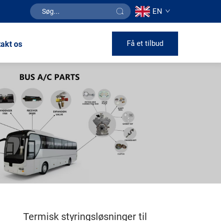
EN
Få et tilbud
akt os
Termisk styringsløsninger til