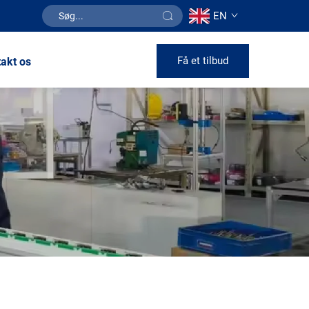
EN
Få et tilbud
akt os