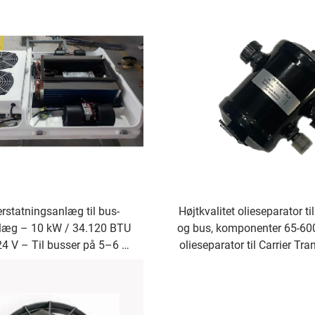
rstatningsanlæg til bus-
Højtkvalitet olieseparator til
læg – 10 kW / 34.120 BTU
og bus, komponenter 65-60
24 V – Til busser på 5–6 m
olieseparator til Carrier Tra
og lette lastbiler
Xarios 300/350/Viento 