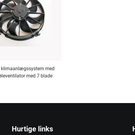
s klimaanlægssystem med
øleventilator med 7 blade
Hurtige links