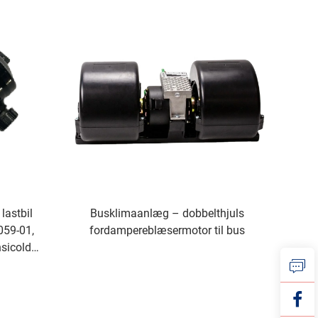
 lastbil
Busklimaanlæg – dobbelthjuls
059-01,
fordampereblæsermotor til bus
nsicold
300