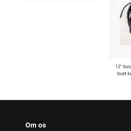
12" bu
buet k
Om os