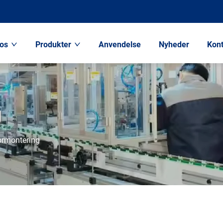
os
Produkter
Anvendelse
Nyheder
Kont
g
rmontering