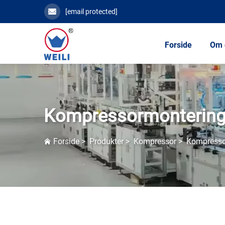
[email protected]
Forside
Om 
Kompressormonterin
Forside
>
Produkter
>
Kompressor
>
Kompresso