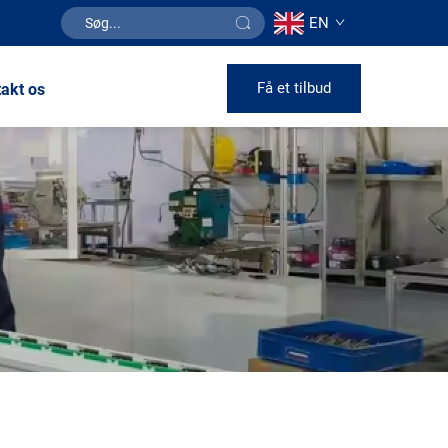
EN
Få et tilbud
akt os