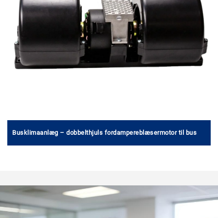
Busklimaanlæg – dobbelthjuls fordampereblæsermotor til bus