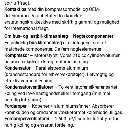
sø-/luftfragt.
Kontakt os
med din kompressormodel og OEM-
delenummer. Vi anbefaler den korrekte
erstatningskrukkeskive med skriftlig garanti og mulighed
for international fragt.
Om bus- og lastbil-klimaanlæg – Nøgtekomponenter
En pålidelig
bus-klimaanlæg
er et integreret sæt af
matchede komponenter. De fem nøgleelementer:
Kompressor
– Motorstyret. Vores 210 cc cylindervolumen
balancerer køleeffekt og motorbelastning.
Kondensator
– Parallelstrøms aluminium
(branchestandard for erhvervskøretøjer). Letvægtig og
effektiv varmeafledning.
Kondensatorventilatorer
– To ventilatorer sikrer ensartet
køling ved lave hastigheder eller i tomgang (minimal
naturlig luftstrøm).
Fordamper
– Koberrør + aluminiumsfinner. Absorberer
kabinkulden og omdanner væskeformet kølemiddel til gas.
Fordamperventilatorer
– 1.600 m³/t samlet luftstrøm for
hurtig køling og ensartet fordeling.