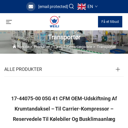
EN
[email protected]
Få et tilbud
Transportør
Forside
>
Produkter
>
Lastbil-Køleanlægsdele
>
Transportør
ALLE PRODUKTER
17-44075-00 05G 41 CFM OEM-Udskiftning Af
Krumtandaksel – Til Carrier-Kompressor –
Reservedele Til Kølebiler Og Busklimaanlæg