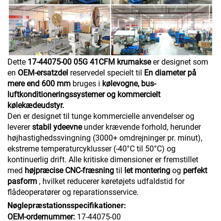
Dette
17-44075-00 05G 41CFM krumakse
er designet som
en
OEM-ersatzdel
reservedel specielt til
En diameter på
mere end 600 mm
bruges i
kølevogne, bus-
luftkonditioneringssystemer og kommercielt
kølekædeudstyr.
Den er designet til tunge kommercielle anvendelser og
leverer
stabil ydeevne
under krævende forhold, herunder
højhastighedssvingning (3000+ omdrejninger pr. minut),
ekstreme temperaturcyklusser (-40°C til 50°C) og
kontinuerlig drift. Alle kritiske dimensioner er fremstillet
med
højpræcise CNC-fræsning
til
let montering
og
perfekt
pasform
, hvilket reducerer køretøjets udfaldstid for
flådeoperatører og reparationsservice.
Nøglepræstationsspecifikationer:
OEM-ordernummer:
17-44075-00