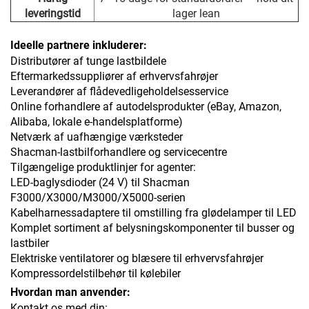
leveringstid
lager lean
Ideelle partnere inkluderer:
Distributører af tunge lastbildele
Eftermarkedssuppliører af erhvervsfahrøjer
Leverandører af flådevedligeholdelsesservice
Online forhandlere af autodelsprodukter (eBay, Amazon,
Alibaba, lokale e-handelsplatforme)
Netværk af uafhængige værksteder
Shacman-lastbilforhandlere og servicecentre
Tilgængelige produktlinjer for agenter:
LED-baglysdioder (24 V) til Shacman
F3000/X3000/M3000/X5000-serien
Kabelharnessadaptere til omstilling fra glødelamper til LED
Komplet sortiment af belysningskomponenter til busser og
lastbiler
Elektriske ventilatorer og blæsere til erhvervsfahrøjer
Kompressordelstilbehør til kølebiler
Hvordan man anvender:
Kontakt os med din: