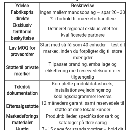
Ydelse
Beskrivelse
Fabrikspris
Ingen mellemmandsopslag – spar 20–30
direkte
% i forhold til mærkeforhandlere
Eksklusiv
Defineret regional eksklusivitet for
territorial
kvalificerede partnere
beskyttelse
Start med så få som 40 enheder – test dit
Lav MOQ for
marked, inden du forpligter dig til store
prøveordrer
mængder
Tilpasset branding, emballage og
Støtte til private
etikettering med reservedelsnumre er
mærker
tilgængelig
Komplette produktdatasheets,
Teknisk
installationsvejledninger og
dokumentation
koblingsdiagrammer leveres
12 måneders garanti samt reservedele til
Eftersalgsstøtte
støtte af dine lokale kunder
Markedsførings
Produktbilleder, specifikationsark og
materialer
kataloger på flere sprog
Hurtig
7–15 dage for standardordrer – hold dit