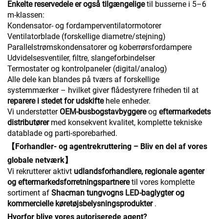
Enkelte reservedele er også tilgængelige
til busserne i 5–6
m-klassen:
Kondensator- og fordamperventilatormotorer
Ventilatorblade (forskellige diametre/stejning)
Parallelstrømskondensatorer og koberrørsfordampere
Udvidelsesventiler, filtre, slangeforbindelser
Termostater og kontrolpaneler (digital/analog)
Alle dele kan blandes på tværs af forskellige
systemmærker – hvilket giver flådestyrere friheden til at
reparere i stedet for udskifte
hele enheder.
Vi understøtter
OEM-busbogstavbyggere
og
eftermarkedets
distributører
med konsekvent kvalitet, komplette tekniske
datablade og parti-sporebarhed.
【Forhandler- og agentrekruttering – Bliv en del af vores
globale netværk】
Vi rekrutterer aktivt
udlandsforhandlere, regionale agenter
og eftermarkedsforretningspartnere
til vores komplette
sortiment af
Shacman tungvogns LED-baglygter og
kommercielle køretøjsbelysningsprodukter
.
Hvorfor blive vores autoriserede agent?