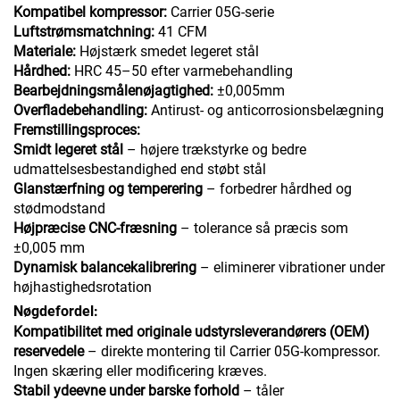
Kompatibel kompressor:
Carrier 05G-serie
Luftstrømsmatchning:
41 CFM
Materiale:
Højstærk smedet legeret stål
Hårdhed:
HRC 45–50 efter varmebehandling
Bearbejdningsmålenøjagtighed:
±0,005mm
Overfladebehandling:
Antirust- og anticorrosionsbelægning
Fremstillingsproces:
Smidt legeret stål
– højere trækstyrke og bedre
udmattelsesbestandighed end støbt stål
Glanstærfning og temperering
– forbedrer hårdhed og
stødmodstand
Højpræcise CNC-fræsning
– tolerance så præcis som
±0,005 mm
Dynamisk balancekalibrering
– eliminerer vibrationer under
højhastighedsrotation
Nøgdefordel:
Kompatibilitet med originale udstyrsleverandørers (OEM)
reservedele
– direkte montering til Carrier 05G-kompressor.
Ingen skæring eller modificering kræves.
Stabil ydeevne under barske forhold
– tåler