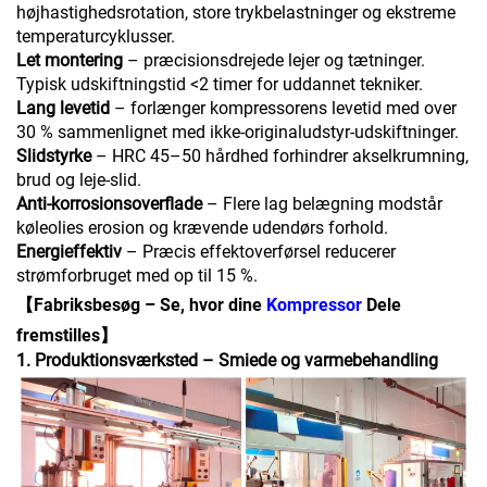
højhastighedsrotation, store trykbelastninger og ekstreme
temperaturcyklusser.
Let montering
– præcisionsdrejede lejer og tætninger.
Typisk udskiftningstid <2 timer for uddannet tekniker.
Lang levetid
– forlænger kompressorens levetid med over
30 % sammenlignet med ikke-originaludstyr-udskiftninger.
Slidstyrke
– HRC 45–50 hårdhed forhindrer akselkrumning,
brud og leje-slid.
Anti-korrosionsoverflade
– Flere lag belægning modstår
køleolies erosion og krævende udendørs forhold.
Energieffektiv
– Præcis effektoverførsel reducerer
strømforbruget med op til 15 %.
【Fabriksbesøg – Se, hvor dine
Kompressor
Dele
fremstilles】
1. Produktionsværksted – Smiede og varmebehandling