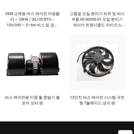
OEM 교체용 버스 에어컨 어셈블
고품질 오일 분리기 트럭 및 버스
리 – 10kW / 34,120 BTU –
부품 65-60059-01 오일 분리기
12V/24V – 5–6m 버스 및 경형
캐리어 트랜시콜드 자리오스
트럭용
300/350/ 비엔토 300
버스 에어컨용 이중 휠 증발기 블
12인치 버스 에어컨 시스템 곡면
로어 모터 팬
형 7블레이드 냉각 팬