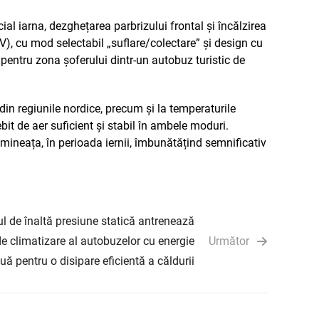
al iarna, dezghețarea parbrizului frontal și încălzirea
V), cu mod selectabil „suflare/colectare” și design cu
 pentru zona șoferului dintr-un autobuz turistic de
din regiunile nordice, precum și la temperaturile
bit de aer suficient și stabil în ambele moduri.
mineața, în perioada iernii, îmbunătățind semnificativ
ul de înaltă presiune statică antrenează
e climatizare al autobuzelor cu energie
Următor
uă pentru o disipare eficientă a căldurii