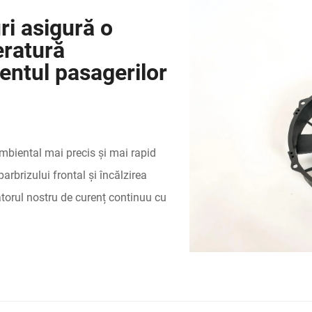
ri asigură o
eratură
entul pasagerilor
mbiental mai precis și mai rapid
arbrizului frontal și încălzirea
atorul nostru de curenț continuu cu