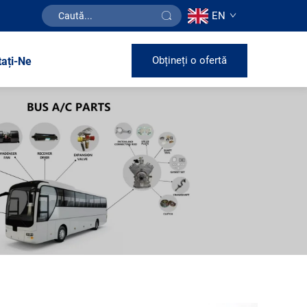
EN
Obțineți o ofertă
tați-Ne