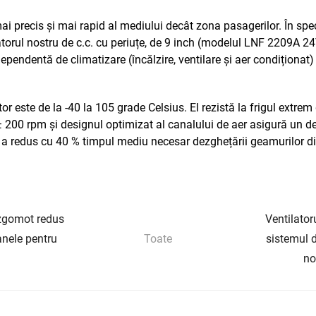
i precis și mai rapid al mediului decât zona pasagerilor. În speci
latorul nostru de c.c. cu periuțe, de 9 inch (modelul LNF 2209A 24
ependentă de climatizare (încălzire, ventilare și aer condiționat)
 este de la -40 la 105 grade Celsius. El rezistă la frigul extrem 
 ± 200 rpm și designul optimizat al canalului de aer asigură un de
ie a redus cu 40 % timpul mediu necesar dezghețării geamurilor di
 zgomot redus
Ventilator
anele pentru
Toate
sistemul d
no