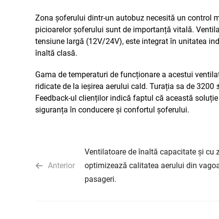
Zona șoferului dintr-un autobuz necesită un control ma
picioarelor șoferului sunt de importanță vitală. Venti
tensiune largă (12V/24V), este integrat în unitatea ind
înaltă clasă.
Gama de temperaturi de funcționare a acestui ventilator
ridicate de la ieșirea aerului cald. Turația sa de 3200
Feedback-ul clienților indică faptul că această soluț
siguranța în conducere și confortul șoferului.
Ventilatoare de înaltă capacitate și cu
Anterior
optimizează calitatea aerului din vago
pasageri.