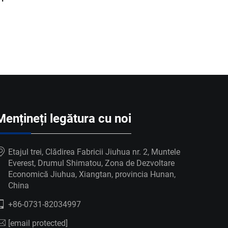
Mențineți legătura cu noi
Etajul trei, Clădirea Fabricii Jiuhua nr. 2, Muntele
Everest, Drumul Shimatou, Zona de Dezvoltare
Economică Jiuhua, Xiangtan, provincia Hunan,
China
+86-0731-82034997
[email protected]