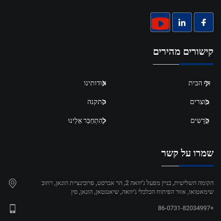
קישורים מהירים
דף הבית
אודותינו
מוצרים
התקנה
חֲדָשִים
לְהִתְחַבֵּר אֵלֵינוּ
שמרו על קשר
הקומה השלישית, בניין מפעל ג'יוואה 2, הר אברסט, פרובינציית הונאן, רחוב
שימאטואו, אזור הפיתוח הכלכלי ג'יוואה, שיאנגטאן, הונאן, סין
+86-0731-82034997