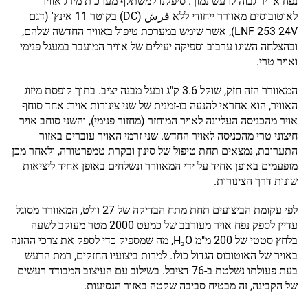
נפח אוויר גבוה לרעש נמוך. סיפקנו למשתלף מערכות מיזוג אוויר
לאוטובוסים מאוורר ייחודי ללא فرش (DC) בקוטר 11 אינץ' (דגם
LNF 253 24V), אשר שימש במערכת טיפול באוויר החדשה שלהם,
ובהצלחה השיגו ערבוב וספיקה יעילים של אוויר המועבר במעגל פנימי
ואויר טרי.
המאוורר הזה חזק, שוקל 3.6 ק"ג ובעל מבנה יציב. בתוך קופסת מיזוג
האוויר, הוא אחראי להנעה בו-זמנית של שני צינורות אויר: אחד סוחף
אויר מהכניסה העליונה לאויר המוחזר (מחזור פנימי), והשני סוחב אויר
חיצוני טרי מהכניסה לאויר החדש. שני זרמי האויר עוברים באזור
התערובת, נמצאים תחת טיפול של סינון ובקרת טמפרטורה, ולאחר מכן
מופעמים באופן אחיד על ידי המאוורר ונשלחים באופן אחיד ליציאות
שונות דרך הצינורות.
לפי עקומת הביצועים תחת מתח הבדיקה של 27 וולט, המאוורר מסוגל
עדיין לספק נפח אויר מעורבב של כמעט 2000 מטר מעוקב לשעה
בלחץ סטטי של 200 מ"מ H₂O, מה שמספיק כדי לספק את צרכי ההזנה
באויר של האוטובוס הגדול כולו. למרות ביצועיו החזקים, רמת הרעש
בעת פעולתו נשלטת ב-76 דציבל. בשילוב עם העיצוב המבודד רעשים
של הקבינה, זה מבטיח סביבה שקטה באזור הנסיעות.