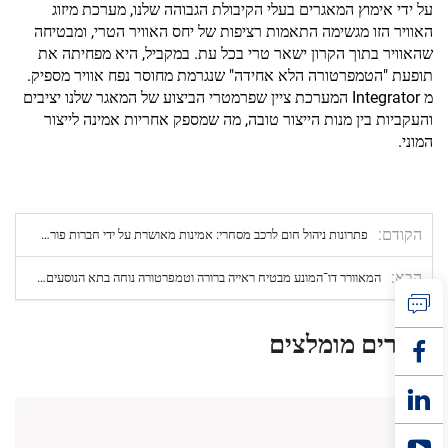
על ידי אימוץ המאגרים בעלי הקיבולת הגבוהה שלנו, מערכת מיזוג
האוויר הזו מגשימה התאמות רציפות של יחס האוויר הטרי, ומבטיחה
שהאוויר בתוך הקרון ישאר טרי בכל עת. במקביל, היא מפחיתה את
תופעת "הטמפרטורה הלא אחידה" שנגרמת מחוסר נפח אוויר מספיק.
מ Integrator המערכת ציין שפרמטרי הביצוע של המאגר שלנו יציבים
והעקביות בין מנות הייצור טובה, מה שמספק אחריות אמינה לייצור
המוני.
הקודם
פתרונות ניהול חום לרכב מסחרי: אמינות מאושרת על ידי חברות פורטונה 500 לצוותי רכב גלובליים
הבא
המאוורר דו־המונע מבטיח ראייה ברורה וטמפרטורה נוחה בתא הנוסעים של האוטובוס.
מוצרים מומלצים