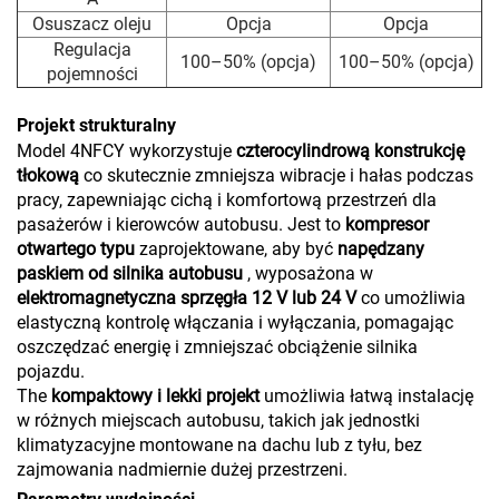
Osuszacz oleju
Opcja
Opcja
Regulacja
100–50% (opcja)
100–50% (opcja)
pojemności
Projekt strukturalny
Model 4NFCY wykorzystuje
czterocylindrową konstrukcję
tłokową
co skutecznie zmniejsza wibracje i hałas podczas
pracy, zapewniając cichą i komfortową przestrzeń dla
pasażerów i kierowców autobusu. Jest to
kompresor
otwartego typu
zaprojektowane, aby być
napędzany
paskiem od silnika autobusu
, wyposażona w
elektromagnetyczna sprzęgła 12 V lub 24 V
co umożliwia
elastyczną kontrolę włączania i wyłączania, pomagając
oszczędzać energię i zmniejszać obciążenie silnika
pojazdu.
The
kompaktowy i lekki projekt
umożliwia łatwą instalację
w różnych miejscach autobusu, takich jak jednostki
klimatyzacyjne montowane na dachu lub z tyłu, bez
zajmowania nadmiernie dużej przestrzeni.