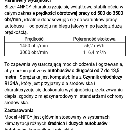
Parametry wydajności
Bitzer 4NFCY charakteryzuje się wyjątkową stabilnością w
całym zakresie
prędkości obrotowej pracy od 500 do 3500
obr/min
, idealnie dopasowując się do warunków pracy
autobusu – od postoju na biegu jałowym po jazdę z dużą
prędkością.
Prędkość
Pojemność skokowa
1450 obr/min
56,2 m³/h
3000 obr/min
116,4 m³/h
To zapewnia wystarczającą moc chłodzenia i ogrzewania,
aby spełnić potrzeby
autobusów o długości od 7 do 13,5
metra
. Sprężarka jest kompatybilna z
Czynnik chłodniczy
R134A
, który jest przyjazny dla środowiska i
charakteryzuje się doskonałą wydajnością przekazywania
ciepła, zgodny z międzynarodowymi standardami ochrony
środowiska.
Zastosowania
Model 4NFCY jest głównie stosowany w systemach
klimatyzacji różnych
średnich i dużych autobusów
:
Autobusów komunikacji miejskiej