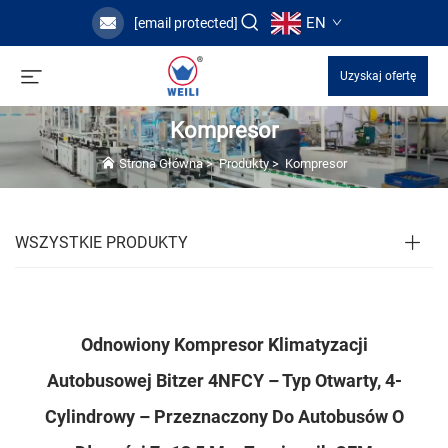
EN
[email protected]
Uzyskaj ofertę
Kompresor
Strona Główna
>
Produkty
>
Kompresor
WSZYSTKIE PRODUKTY
Odnowiony Kompresor Klimatyzacji
Autobusowej Bitzer 4NFCY – Typ Otwarty, 4-
Cylindrowy – Przeznaczony Do Autobusów O