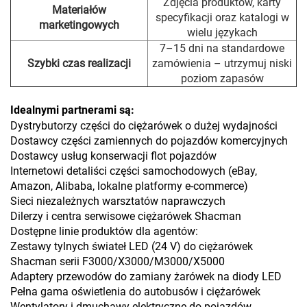
Zdjęcia produktów, karty
Materiałów
specyfikacji oraz katalogi w
marketingowych
wielu językach
7–15 dni na standardowe
Szybki czas realizacji
zamówienia – utrzymuj niski
poziom zapasów
Idealnymi partnerami są:
Dystrybutorzy części do ciężarówek o dużej wydajności
Dostawcy części zamiennych do pojazdów komercyjnych
Dostawcy usług konserwacji flot pojazdów
Internetowi detaliści części samochodowych (eBay,
Amazon, Alibaba, lokalne platformy e-commerce)
Sieci niezależnych warsztatów naprawczych
Dilerzy i centra serwisowe ciężarówek Shacman
Dostępne linie produktów dla agentów:
Zestawy tylnych świateł LED (24 V) do ciężarówek
Shacman serii F3000/X3000/M3000/X5000
Adaptery przewodów do zamiany żarówek na diody LED
Pełna gama oświetlenia do autobusów i ciężarówek
Wentylatory i dmuchawy elektryczne do pojazdów