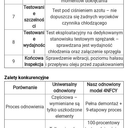
momentów dokręcania
Testowani
Test pod ciśnieniem azotu – nie
e
7
dopuszcza się żadnych wycieków
szczelnoś
czynnika chłodzącego
ci
Testowani
Test eksploatacyjny na dedykowanym
e
stanowisku testowym sprężarek –
8
wydajnośc
sprawdzana jest wydajność
i
chłodzenia oraz załączenie sprzęgła
Końcowa
Sprawdzenie wibracji, poziomu hałasu
9
Inspekcja
i przepływu oleju przed zapakowaniem
Zalety konkurencyjne
Uniwersalny
Nasz odnowiony
Porównanie
odnowiony
model 4NFCY
Częściowa –
wymieniane są
Pełna demontaż +
Proces odnowienia
tylko uszkodzone
9-etapowy proces
elementy
100-procentowy