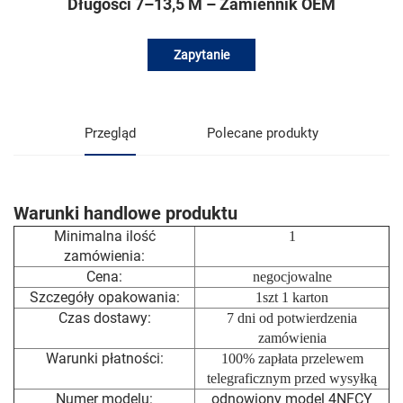
Długości 7–13,5 M – Zamiennik OEM
Zapytanie
Przegląd
Polecane produkty
Warunki handlowe produktu
Minimalna ilość
1
zamówienia:
Cena:
negocjowalne
Szczegóły opakowania:
1szt 1 karton
Czas dostawy:
7 dni od potwierdzenia
zamówienia
Warunki płatności:
100% zapłata przelewem
telegraficznym przed wysyłką
Numer modelu:
odnowiony model 4NFCY