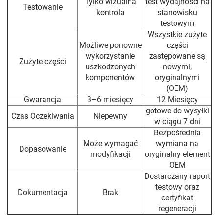
Tylko wizualna
test wydajności na
Testowanie
kontrola
stanowisku
testowym
Wszystkie zużyte
Możliwe ponowne
części
wykorzystanie
zastępowane są
Zużyte części
uszkodzonych
nowymi,
komponentów
oryginalnymi
(OEM)
Gwarancja
3–6 miesięcy
12 Miesięcy
gotowe do wysyłki
Czas Oczekiwania
Niepewny
w ciągu 7 dni
Bezpośrednia
Może wymagać
wymiana na
Dopasowanie
modyfikacji
oryginalny element
OEM
Dostarczany raport
testowy oraz
Dokumentacja
Brak
certyfikat
regeneracji