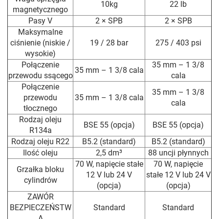
10kg
22 lb
magnetycznego
Pasy V
2 × SPB
2 × SPB
Maksymalne
ciśnienie (niskie /
19 / 28 bar
275 / 403 psi
wysokie)
Połączenie
35 mm – 1 3/8
35 mm – 1 3/8 cala
przewodu ssącego
cala
Połączenie
35 mm – 1 3/8
przewodu
35 mm – 1 3/8 cala
cala
tłocznego
Rodzaj oleju
BSE 55 (opcja)
BSE 55 (opcja)
R134a
Rodzaj oleju R22
B5.2 (standard)
B5.2 (standard)
Ilość oleju
2,5 dm³
88 uncji płynnych
70 W, napięcie stałe
70 W, napięcie
Grzałka bloku
12 V lub 24 V
stałe 12 V lub 24 V
cylindrów
(opcja)
(opcja)
ZAWÓR
BEZPIECZEŃSTW
Standard
Standard
A