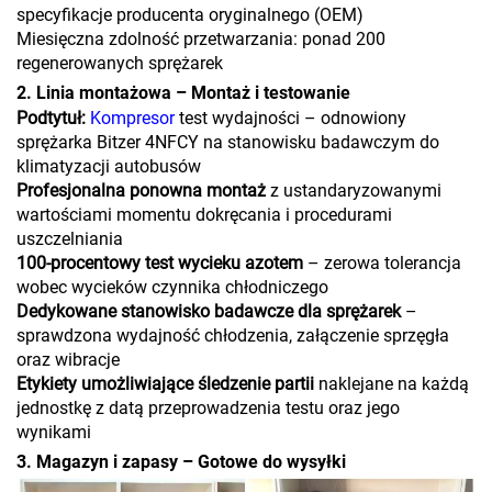
specyfikacje producenta oryginalnego (OEM)
Miesięczna zdolność przetwarzania: ponad 200
regenerowanych sprężarek
2. Linia montażowa – Montaż i testowanie
Podtytuł:
Kompresor
test wydajności – odnowiony
sprężarka Bitzer 4NFCY na stanowisku badawczym do
klimatyzacji autobusów
Profesjonalna ponowna montaż
z ustandaryzowanymi
wartościami momentu dokręcania i procedurami
uszczelniania
100-procentowy test wycieku azotem
– zerowa tolerancja
wobec wycieków czynnika chłodniczego
Dedykowane stanowisko badawcze dla sprężarek
–
sprawdzona wydajność chłodzenia, załączenie sprzęgła
oraz wibracje
Etykiety umożliwiające śledzenie partii
naklejane na każdą
jednostkę z datą przeprowadzenia testu oraz jego
wynikami
3. Magazyn i zapasy – Gotowe do wysyłki