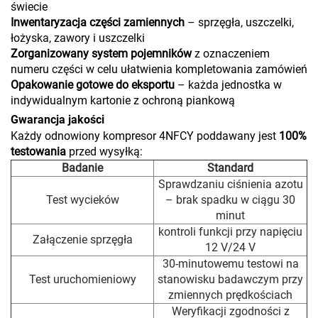
świecie
Inwentaryzacja części zamiennych
– sprzęgła, uszczelki,
łożyska, zawory i uszczelki
Zorganizowany system pojemników
z oznaczeniem
numeru części w celu ułatwienia kompletowania zamówień
Opakowanie gotowe do eksportu
– każda jednostka w
indywidualnym kartonie z ochroną piankową
Gwarancja jakości
Każdy odnowiony kompresor 4NFCY poddawany jest
100%
testowania
przed wysyłką:
Badanie
Standard
Sprawdzaniu ciśnienia azotu
Test wycieków
– brak spadku w ciągu 30
minut
kontroli funkcji przy napięciu
Załączenie sprzęgła
12 V/24 V
30-minutowemu testowi na
Test uruchomieniowy
stanowisku badawczym przy
zmiennych prędkościach
Weryfikacji zgodności z