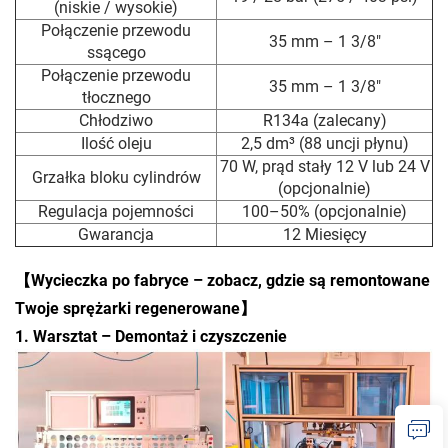
(niskie / wysokie)
Połączenie przewodu
35 mm – 1 3/8"
ssącego
Połączenie przewodu
35 mm – 1 3/8"
tłocznego
Chłodziwo
R134a (zalecany)
Ilość oleju
2,5 dm³ (88 uncji płynu)
70 W, prąd stały 12 V lub 24 V
Grzałka bloku cylindrów
(opcjonalnie)
Regulacja pojemności
100–50% (opcjonalnie)
Gwarancja
12 Miesięcy
【Wycieczka po fabryce – zobacz, gdzie są remontowane
Twoje sprężarki regenerowane】
1. Warsztat – Demontaż i czyszczenie