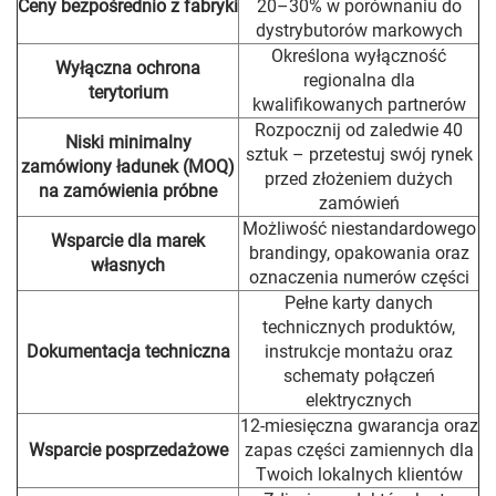
Ceny bezpośrednio z fabryki
20–30% w porównaniu do
dystrybutorów markowych
Określona wyłączność
Wyłączna ochrona
regionalna dla
terytorium
kwalifikowanych partnerów
Rozpocznij od zaledwie 40
Niski minimalny
sztuk – przetestuj swój rynek
zamówiony ładunek (MOQ)
przed złożeniem dużych
na zamówienia próbne
zamówień
Możliwość niestandardowego
Wsparcie dla marek
brandingу, opakowania oraz
własnych
oznaczenia numerów części
Pełne karty danych
technicznych produktów,
Dokumentacja techniczna
instrukcje montażu oraz
schematy połączeń
elektrycznych
12-miesięczna gwarancja oraz
Wsparcie posprzedażowe
zapas części zamiennych dla
Twoich lokalnych klientów