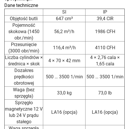
Dane techniczne
SI
IP
Objętość butli
647 cm³
39,4 CIR
Pojemność
skokowa (1450
56,2 m³/h
1986 CFH
obr./min)
Przesunięcie
116,4 m³/h
4110 CFH
(3000 obr/min)
Liczba cylindrów ×
4 × 2,76 cala ×
4 × 70 × 42 mm
średnica × skok
1,65 cala
Dozakres
prędkości
500 … 3500 1/min
500 … 3500 1/min
obrotowej
Waga (bez
33,0 kg
73,0 lb
sprzęgła)
Sprzęgło
magnetyczne 12 V
LA16 (opcja)
LA16 (opcja)
lub 24 V prądu
stałego
Waga sprzęgła