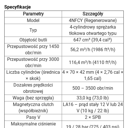
Specyfikacje
Parametry
Szczegóły
Model
4NFCY (Regenerowane)
4-cylindrowy sprężarka
Typ
tłokowa otwartego typu
Objętość butli
647 cm³ (39,4 cal³)
Przepustowość przy 1450
56,2 m³/h (1986 ft³/h)
obr/min
Przepustowość przy 3000
116,4 m³/h (4110 ft³/h)
obr/min
Liczba cylindrów (średnica
4 × 70 × 42 mm (4 × 2,76 cal ×
× skok)
1,65 cal)
Dozakres prędkości
500 – 3500 obr/min
obrotowej
Waga (bez sprzęgła)
33,0 kg (73,0 lb)
Magnetyczna clutch
LA16 – prąd stały 12 V lub 24
(współbieżnik)
V (10 kg / 22 lb)
Pasy V
2 × SPB
Maksymalne ciśnienie
19 / 28 bar (275 / 403 psi)