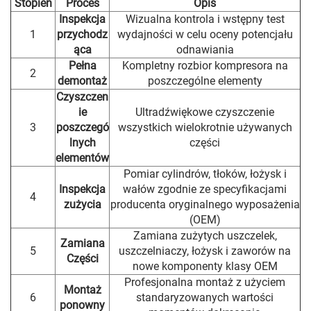
Stopień
Proces
Opis
Inspekcja
Wizualna kontrola i wstępny test
1
przychodz
wydajności w celu oceny potencjału
ąca
odnawiania
Pełna
Kompletny rozbior kompresora na
2
demontaż
poszczególne elementy
Czyszczen
ie
Ultradźwiękowe czyszczenie
3
poszczegó
wszystkich wielokrotnie używanych
lnych
części
elementów
Pomiar cylindrów, tłoków, łożysk i
Inspekcja
wałów zgodnie ze specyfikacjami
4
zużycia
producenta oryginalnego wyposażenia
(OEM)
Zamiana zużytych uszczelek,
Zamiana
5
uszczelniaczy, łożysk i zaworów na
Części
nowe komponenty klasy OEM
Profesjonalna montaż z użyciem
Montaż
6
standaryzowanych wartości
ponowny